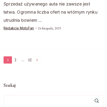
Sprzedaż używanego auta nie zawsze jest
łatwa. Ogromna liczba ofert na wtórnym rynku
utrudnia bowiem …
Redakcja MotoFan
24 listopada, 2025
Stronicowanie
1
2
…
12
Strona
Strona
Strona
wpisów
Szukaj