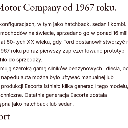
 Motor Company od 1967 roku.
onfiguracjach, w tym jako hatchback, sedan i kombi. 
 samochodów na świecie, sprzedano go w ponad 16 mil
 lat 60-tych XX wieku, gdy Ford postanowił stworzyć
967 roku po raz pierwszy zaprezentowano prototyp
fiło do sprzedaży.
mują szeroką gamę silników benzynowych i diesla, od 
Do napędu auta można było używać manualnej lub
produkcji Escorta istniało kilka generacji tego modelu
techniczne. Ostatnia generacja Escorta została
ępna jako hatchback lub sedan.
ort