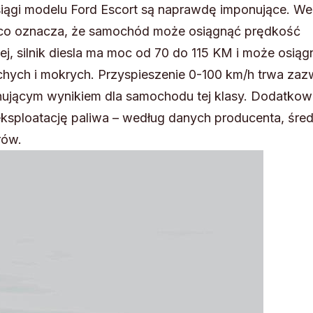
ągi modelu Ford Escort są naprawdę imponujące. We
o oznacza, że ​​samochód może osiągnąć prędkość
j, silnik diesla ma moc od 70 do 115 KM i może osiąg
hych i mokrych. Przyspieszenie 0-100 km/h trwa zaz
onującym wynikiem dla samochodu tej klasy. Dodatkow
ksploatację paliwa – według danych producenta, śred
rów.