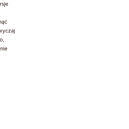
rsje
nąć
wyczaj
o,
nie