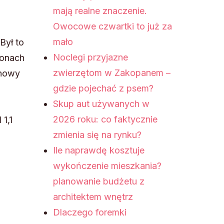
mają realne znaczenie.
Owocowe czwartki to już za
mało
Był to
Noclegi przyjazne
ionach
zwierzętom w Zakopanem –
 nowy
gdzie pojechać z psem?
Skup aut używanych w
2026 roku: co faktycznie
1,1
zmienia się na rynku?
Ile naprawdę kosztuje
,
wykończenie mieszkania?
planowanie budżetu z
architektem wnętrz
Dlaczego foremki