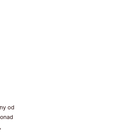
ny od
ponad
,