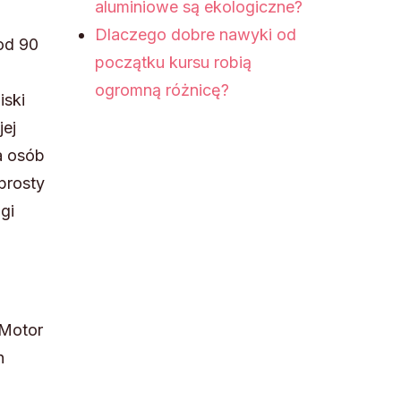
aluminiowe są ekologiczne?
Dlaczego dobre nawyki od
 od 90
początku kursu robią
i
ogromną różnicę?
iski
jej
a osób
prosty
gi
 Motor
h