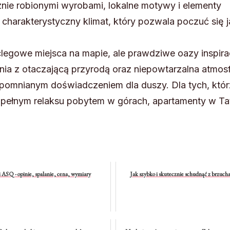
znie robionymi wyrobami, lokalne motywy i elementy
charakterystyczny klimat, który pozwala poczuć się j
clegowe miejsca na mapie, ale prawdziwe oazy inspiracj
nia z otaczającą przyrodą oraz niepowtarzalna atmos
zapomnianym doświadczeniem dla duszy. Dla tych, któ
pełnym relaksu pobytem w górach, apartamenty w Ta
 ASQ - opinie, spalanie, cena, wymiary
Jak szybko i skutecznie schudnąć z brzucha