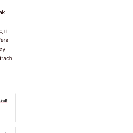
ak
i i
fera
rzy
trach
 i ud?