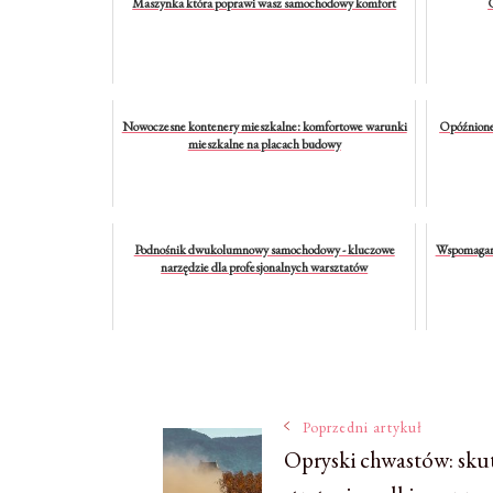
Maszynka która poprawi wasz samochodowy komfort
C
Nowoczesne kontenery mieszkalne: komfortowe warunki
Opóźnione 
mieszkalne na placach budowy
Podnośnik dwukolumnowy samochodowy - kluczowe
Wspomagani
narzędzie dla profesjonalnych warsztatów
Nawigacja
Poprzedni artykuł
Opryski chwastów: sku
wpisu