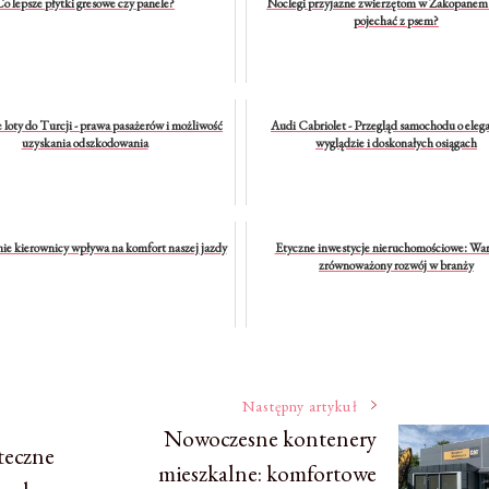
o lepsze płytki gresowe czy panele?
Noclegi przyjazne zwierzętom w Zakopanem 
pojechać z psem?
loty do Turcji - prawa pasażerów i możliwość
Audi Cabriolet - Przegląd samochodu o ele
uzyskania odszkodowania
wyglądzie i doskonałych osiągach
e kierownicy wpływa na komfort naszej jazdy
Etyczne inwestycje nieruchomościowe: Wart
zrównoważony rozwój w branży
Następny artykuł
Nowoczesne kontenery
teczne
mieszkalne: komfortowe