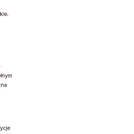
kie.
e
ełnym
żna
ycje