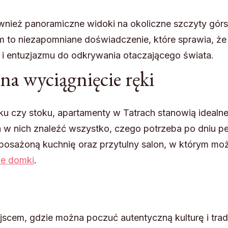
wnież panoramiczne widoki na okoliczne szczyty górs
m to niezapomniane doświadczenie, które sprawia, że
i i entuzjazmu do odkrywania otaczającego świata.
a wyciągnięcie ręki
u czy stoku, apartamenty w Tatrach stanowią idealn
żna w nich znaleźć wszystko, czego potrzeba po dniu p
posażoną kuchnię oraz przytulny salon, w którym mo
e domki
.
jscem, gdzie można poczuć autentyczną kulturę i trad