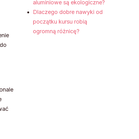
aluminiowe są ekologiczne?
Dlaczego dobre nawyki od
początku kursu robią
ogromną różnicę?
enie
 do
onale
e
rwać