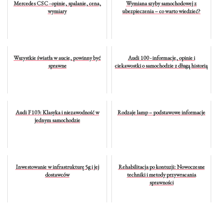
Mercedes CSC - opinie, spalanie, cena,
Wymiana szyby samochodowej z
wymiary
ubezpieczenia – co warto wiedzieć?
Wszystkie światła w aucie, powinny być
Audi 100 - informacje, opinie i
sprawne
ciekawostki o samochodzie z długą historią
Audi F103: Klasyka i niezawodność w
Rodzaje lamp – podstawowe informacje
jednym samochodzie
Inwestowanie w infrastrukturę 5g i jej
Rehabilitacja po kontuzji: Nowoczesne
dostawców
techniki i metody przywracania
sprawności