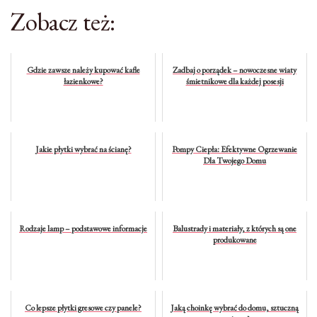
Zobacz też:
Gdzie zawsze należy kupować kafle
Zadbaj o porządek – nowoczesne wiaty
łazienkowe?
śmietnikowe dla każdej posesji
Jakie płytki wybrać na ścianę?
Pompy Ciepła: Efektywne Ogrzewanie
Dla Twojego Domu
Rodzaje lamp – podstawowe informacje
Balustrady i materiały, z których są one
produkowane
Co lepsze płytki gresowe czy panele?
Jaką choinkę wybrać do domu, sztuczną