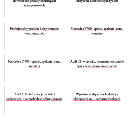
nowoczesne pojazdy na usługach
faktycznie zmienia się na rynku?
transportowych
Profesjonalny produkt który wzmocni
Mercedes F700 - opinie, spalanie, cena,
wasz samochód
wymiary
Mercedes O305 - opinie, spalanie, cena,
Audi 92 - wszystko, co musisz wiedzieć o
wymiary
tym legendarnym samochodzie
Audi 100 - informacje, opinie i
Wymiana szyby samochodowej z
ciekawostki o samochodzie z długą historią
ubezpieczenia – co warto wiedzieć?