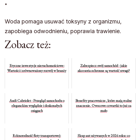
.
Woda pomaga usuwać toksyny z organizmu,
zapobiega odwodnieniu, poprawia trawienie.
Zobacz też:
Etyczne inwestycje nieruchomościowe:
Zabezpiecz swój samochód - jakie
Wartości i zrównoważony rozwój w branży
akcesoria ochronne są wartość uwagi?
Audi Cabriolet - Przegląd samochodu o
Benefity pracownicze, które mają realne
eleganckim wyglądzie i doskonałych
znaczenie. Owocowe czwartki to już za
osiągach
mało
Różnorodność floty transportowej:
Skup aut używanych w 2026 roku: co