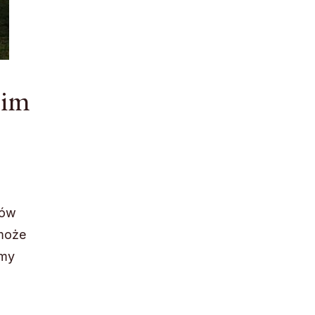
oim
tów
 może
emy