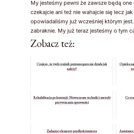
My jesteśmy pewni że zawsze będą one 
czekajcie ani też nie wahajcie się lecz j
opowiadaliśmy już wcześniej którym jest.
zabraknie. My już teraz jesteśmy o tym c
Zobacz też:
Czujesz, że twój czujnik poziomu gazu nie działa jak
Opieka nad
należy?
ro
Rehabilitacja po kontuzji: Nowoczesne techniki i metody
Co zy
przywracania sprawności
Zadania i elementy prędkościomierza
Assistance