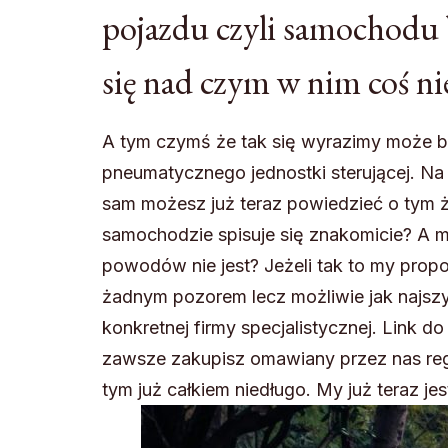
pojazdu czyli samochodu b
się nad czym w nim coś ni
A tym czymś że tak się wyrazimy może b
pneumatycznego jednostki sterującej. N
sam możesz już teraz powiedzieć o tym 
samochodzie spisuje się znakomicie? A moż
powodów nie jest? Jeżeli tak to my propo
żadnym pozorem lecz możliwie jak najszyb
konkretnej firmy specjalistycznej. Link d
zawsze zakupisz omawiany przez nas regu
tym już całkiem niedługo. My już teraz j