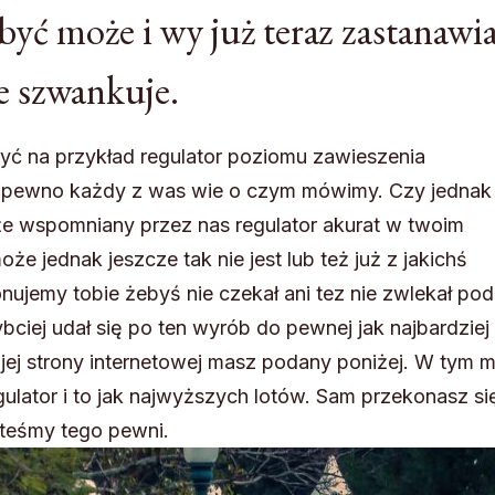
yć może i wy już teraz zastanawia
e szwankuje.
yć na przykład regulator poziomu zawieszenia
a pewno każdy z was wie o czym mówimy. Czy jednak 
że wspomniany przez nas regulator akurat w twoim
e jednak jeszcze tak nie jest lub też już z jakichś
nujemy tobie żebyś nie czekał ani tez nie zwlekał pod
ciej udał się po ten wyrób do pewnej jak najbardziej
o jej strony internetowej masz podany poniżej. W tym m
lator i to jak najwyższych lotów. Sam przekonasz si
esteśmy tego pewni.