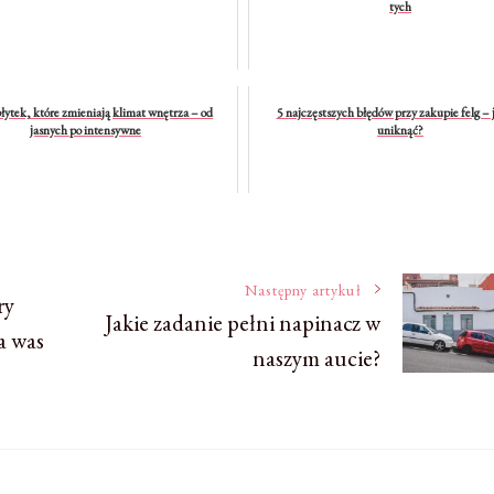
tych
łytek, które zmieniają klimat wnętrza – od
5 najczęstszych błędów przy zakupie felg – 
jasnych po intensywne
uniknąć?
Następny artykuł
ry
Jakie zadanie pełni napinacz w
a was
naszym aucie?