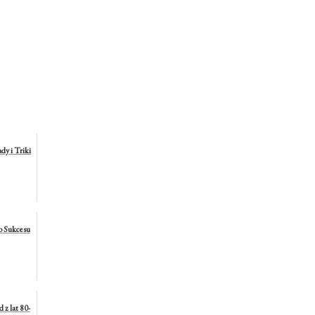
dy i Triki
o Sukcesu
z lat 80-