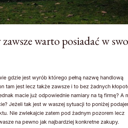
ry zawsze warto posiadać w sw
wie gdzie jest wyrób którego pełną nazwę handlową
 on tam jest lecz także zawsze i to bez żadnych kłopo
ednak macie już odpowiednie namiary na tą firmę? A
e? Jeżeli tak jest w waszej sytuacji to poniżej podaj
nktu. Nie zwlekajcie zatem pod żadnym pozorem lecz
 wasze na pewno jak najbardziej konkretne zakupy.